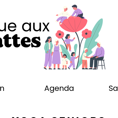
ue aux
ttes
on
Agenda
Sa