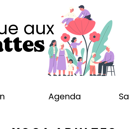
ue aux
ttes
on
Agenda
Sa