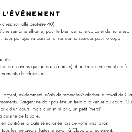
 l'événement
hez soi (allé peut-être 40)!
ne semaine effrainé, pour le bien de notre corps et de notre esprit
 , nous partage sa passion et ses connaissances pour le yoga. 
pants)
nous en avons quelques un à prêter) et porter des vêtement confortab
s moments de relaxation)
e l'argent, évidemment. Mais de remercier/valoriser le travail de Cla
 moments. L'argent ne doit pas être un frein à la venue au cours. Q
prix d'un cours, mais d'un mini prix, un petit "merci".
a cuisine de la salle.
en contrôler la date séléctionée lors de votre inscription.
t tous les mercredis, faites le savoir à Claudia directement.