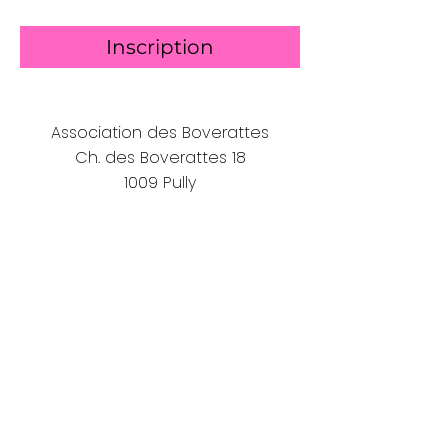
Inscription
Association des Boverattes
Ch. des Boverattes 18
1009 Pully
© 2022 par les-Boverattes. Créé avec Wix.com